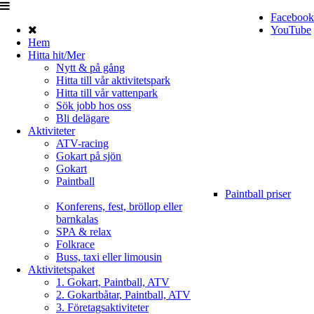
Facebook
YouTube
Hem
Hitta hit/Mer
Nytt & på gång
Hitta till vår aktivitetspark
Hitta till vår vattenpark
Sök jobb hos oss
Bli delägare
Aktiviteter
ATV-racing
Gokart på sjön
Gokart
Paintball
Paintball priser
Konferens, fest, bröllop eller
barnkalas
SPA & relax
Folkrace
Buss, taxi eller limousin
Aktivitetspaket
1. Gokart, Paintball, ATV
2. Gokartbåtar, Paintball, ATV
3. Företagsaktiviteter