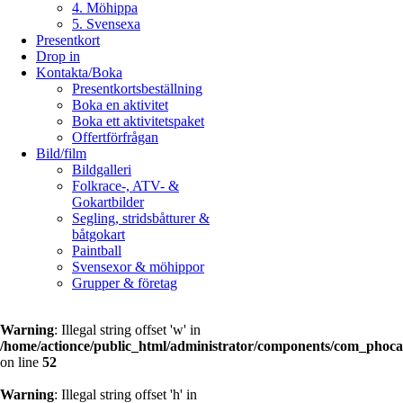
4. Möhippa
5. Svensexa
Presentkort
Drop in
Kontakta/Boka
Presentkortsbeställning
Boka en aktivitet
Boka ett aktivitetspaket
Offertförfrågan
Bild/film
Bildgalleri
Folkrace-, ATV- &
Gokartbilder
Segling, stridsbåtturer &
båtgokart
Paintball
Svensexor & möhippor
Grupper & företag
Warning
: Illegal string offset 'w' in
/home/actionce/public_html/administrator/components/com_phocag
on line
52
Warning
: Illegal string offset 'h' in