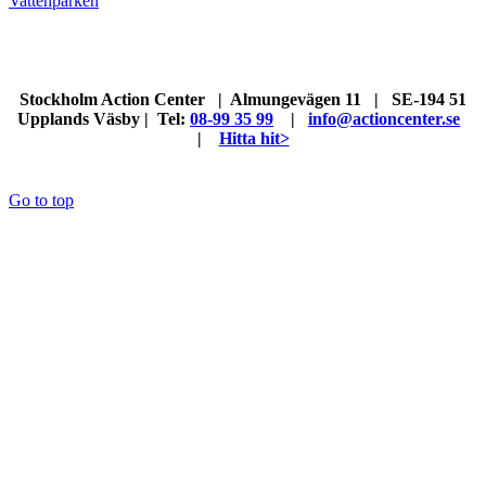
Vattenparken
Stockholm Action Center | Almungevägen 11 | SE-194 51
Upplands Väsby | Tel:
08-99 35 99
|
info@actioncenter.se
|
Hitta hit>
Go to top