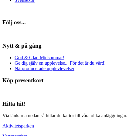
Svensexor
Följ oss...
Nytt & på gång
God & Glad Midsommar!
Ge dig själv en upplevelse... För det är du värd!
Närproducerade upplevlevelser
Köp presentkort
Hitta hit!
Via länkarna nedan så hittar du kartor till våra olika anläggningar.
Aktivitetsparken