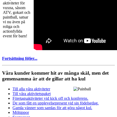
aktiviteter för
vuxna, såsom
ATV, gokart och
paintball, satsar
vi nu även på
roliga och
actionfyllda
event för barn!
Fortsättning följer...
Våra kunder kommer hit av många skäl, men det
gemensamma är att de gillar att ha kul
Till alla våra aktiviteter
Till våra aktivitetspaket
Företagsaktiviteter vid kick off och konferens.
De som fått en upplevelsepresent vid sin födelsedag.
Gamla vänner som samlas för att göra något kul.
Möhippor