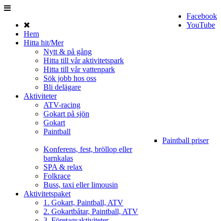
Facebook
YouTube
Hem
Hitta hit/Mer
Nytt & på gång
Hitta till vår aktivitetspark
Hitta till vår vattenpark
Sök jobb hos oss
Bli delägare
Aktiviteter
ATV-racing
Gokart på sjön
Gokart
Paintball
Paintball priser
Konferens, fest, bröllop eller
barnkalas
SPA & relax
Folkrace
Buss, taxi eller limousin
Aktivitetspaket
1. Gokart, Paintball, ATV
2. Gokartbåtar, Paintball, ATV
3. Företagsaktiviteter