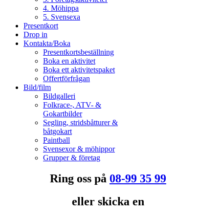
4. Möhippa
5. Svensexa
Presentkort
Drop in
Kontakta/Boka
Presentkortsbeställning
Boka en aktivitet
Boka ett aktivitetspaket
Offertförfrågan
Bild/film
Bildgalleri
Folkrace-, ATV- &
Gokartbilder
Segling, stridsbåtturer &
båtgokart
Paintball
Svensexor & möhippor
Grupper & företag
Ring oss på
08-99 35 99
eller skicka en