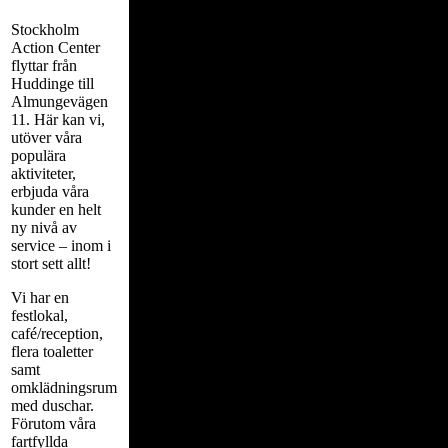
Stockholm
Action Center
flyttar från
Huddinge till
Almungevägen
11. Här kan vi,
utöver våra
populära
aktiviteter,
erbjuda våra
kunder en helt
ny nivå av
service – inom i
stort sett allt!
Vi har en
festlokal,
café/reception,
flera toaletter
samt
omklädningsrum
med duschar.
Förutom våra
fartfyllda